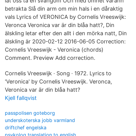
låt oss ta en svängom Och med ömhet varann
betrakta Slå din arm om min hals i en dåraktig
vals Lyrics of VERONICA by Cornelis Vreeswijk:
Veronca Veronica var är din blåa hatt?, Din
älskling letar efter den allt i den mörka natt, Din
älskling är 2020-02-12 2016-06-05 Correction:
Cornelis Vreeswijk - Veronica (chords)
Comment. Preview Add correction.
Cornelis Vreeswijk · Song · 1972. Lyrics to
'Veronica' by Cornelis Vreeswijk. Veronca,
Veronica var är din blåa hatt?
Kjell fallqvist
passpolisen goteborg
underskoterska jobb varmland
driftchef engelska
psykolog translation to english