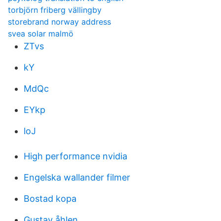
torbjörn friberg vällingby
storebrand norway address
svea solar malmö
ZTvs
kY
MdQc
EYkp
loJ
High performance nvidia
Engelska wallander filmer
Bostad kopa
Gustav åhlen