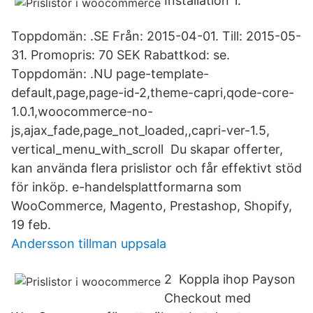
Installation 1.
Toppdomän: .SE Från: 2015-04-01. Till: 2015-05-
31. Promopris: 70 SEK Rabattkod: se.
Toppdomän: .NU page-template-
default,page,page-id-2,theme-capri,qode-core-
1.0.1,​woocommerce-no-
js,ajax_fade,page_not_loaded,,capri-ver-1.5,
vertical_menu_with_scroll Du skapar offerter,
kan använda flera prislistor och får effektivt stöd
för inköp. e-​handelsplattformarna som
WooCommerce, Magento, Prestashop, Shopify,
19 feb.
Andersson tillman uppsala
2 Koppla ihop Payson
Checkout med