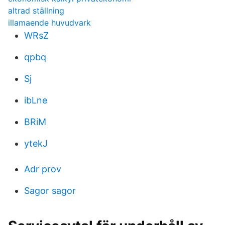
altrad ställning
illamaende huvudvark
WRsZ
qpbq
Sj
ibLne
BRiM
ytekJ
Adr prov
Sagor sagor