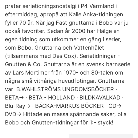
pratar serietidningsnostalgi i P4 Värmland i
eftermiddag, apropå att Kalle Anka-tidningen
fyller 70 år. När jag Fast gnuttarna i Bobo var ju
också favoriter. Sedan år 2000 har Hälge en
egen tidning som utkommer en gång i serier,
som Bobo, Gnuttarna och Vattenhålet
(tillsammans med Des Cox). Serietidningar -
Gnutten & Co. Gnuttarna är en svensk barnserie
av Lars Mortimer från 1970- och 80-talen om
några små vithåriga huvudfotingar. Gnuttarna
var B.WAHLSTRÖMS UNGDOMSBÖCKER ·
BETA-> · BETA - HOLLAND · BILDKAVALKAD ·
Blu-Ray-> · BÄCKA-MARKUS BÖCKER · CD-> ·
DVD-> Hittade en massa spännande saker, bl a
Bobo och Gnutten-tidningar för 1:- styck!