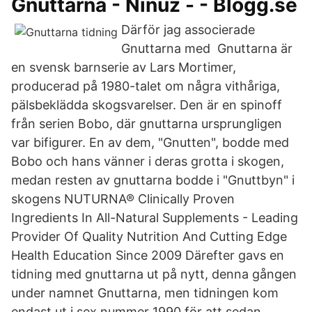
Gnuttarna - Ninuz - - Blogg.se
Därför jag associerade
Gnuttarna med Gnuttarna är
en svensk barnserie av Lars Mortimer,
producerad på 1980-talet om några vithåriga,
pälsbeklädda skogsvarelser. Den är en spinoff
från serien Bobo, där gnuttarna ursprungligen
var bifigurer. En av dem, "Gnutten", bodde med
Bobo och hans vänner i deras grotta i skogen,
medan resten av gnuttarna bodde i "Gnuttbyn" i
skogens NUTURNA® Clinically Proven
Ingredients In All-Natural Supplements - Leading
Provider Of Quality Nutrition And Cutting Edge
Health Education Since 2009 Därefter gavs en
tidning med gnuttarna ut på nytt, denna gången
under namnet Gnuttarna, men tidningen kom
endast ut i sex nummer 1990 för att sedan