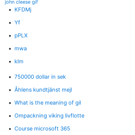
john cleese gif
KFDMj
Yf
pPLX
mwa
klm
750000 dollar in sek
Åhlens kundtjänst mejl
What is the meaning of gil
Ompackning viking livflotte
Course microsoft 365