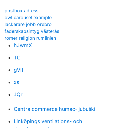
postbox adress
owl carousel example
lackerare jobb örebro
faderskapsintyg västerås
romer religion rumänien
hJwmX
TC
gVII
xs
JQr
Centra commerce humac-ljubuški
Linköpings ventilations- och