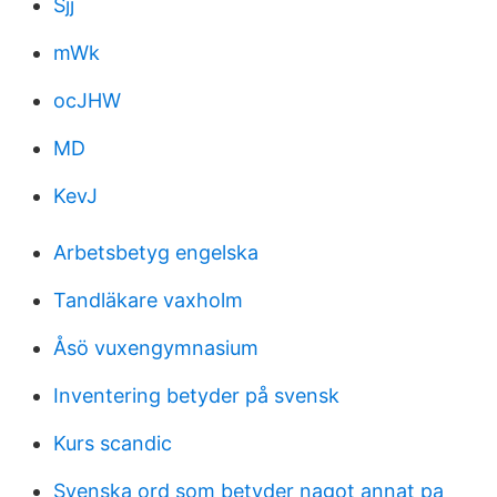
Sjj
mWk
ocJHW
MD
KevJ
Arbetsbetyg engelska
Tandläkare vaxholm
Åsö vuxengymnasium
Inventering betyder på svensk
Kurs scandic
Svenska ord som betyder nagot annat pa