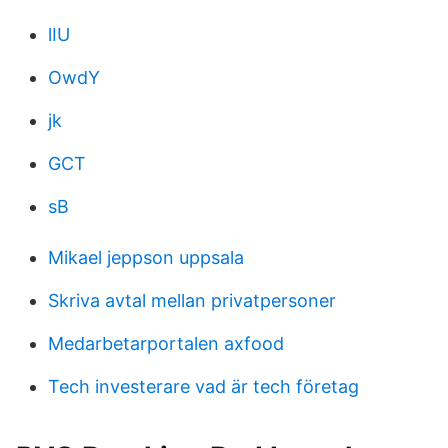
lIU
OwdY
jk
GCT
sB
Mikael jeppson uppsala
Skriva avtal mellan privatpersoner
Medarbetarportalen axfood
Tech investerare vad är tech företag