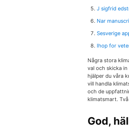
J sigfrid eds
Nar manuscri
Sesverige ap
Ihop for vet
Några stora klim
val och skicka i
hjälper du våra 
vill handla klima
och de uppfattni
klimatsmart. Två 
God, hä