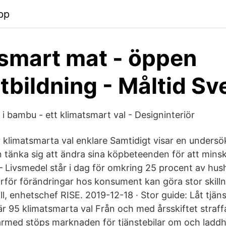
pp
smart mat - öppen
bildning - Måltid Sv
 i bambu - ett klimatsmart val - Designinteriör
 klimatsmarta val enklare Samtidigt visar en undersö
tänka sig att ändra sina köpbeteenden för att mins
– Livsmedel står i dag för omkring 25 procent av hush
arför förändringar hos konsument kan göra stor skill
 enhetschef RISE. 2019-12-18 · Stor guide: Låt tjänst
 95 klimatsmarta val Från och med årsskiftet straffa
rmed stöps marknaden för tjänstebilar om och laddhy