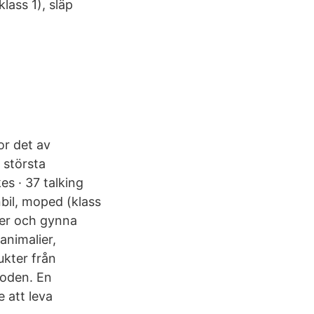
lass 1), släp
or det av
 största
es · 37 talking
nbil, moped (klass
ser och gynna
animalier,
ukter från
ioden. En
e att leva