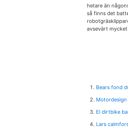
hetare än någonsi
så finns det batt
robotgräsklippare
avsevärt mycket 
Bears fond d
Motordesign
El dirtbike b
Lars calmfors