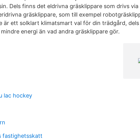
n. Dels finns det eldrivna gräsklippare som drivs via
eridrivna gräsklippare, som till exempel robotgräsklip
 är ett solklart klimatsmart val för din trädgård, del
mindre energi än vad andra gräsklippare gör.
u lac hockey
arn
 fastighetsskatt