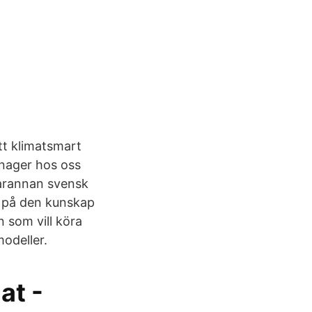
tt klimatsmart
anager hos oss
Varannan svensk
al på den kunskap
 som vill köra
modeller.
at -