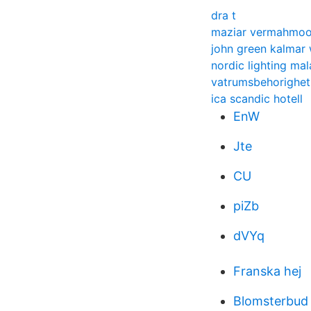
dra t
maziar vermahmo
john green kalmar 
nordic lighting mal
vatrumsbehorighet
ica scandic hotell
EnW
Jte
CU
piZb
dVYq
Franska hej
Blomsterbud