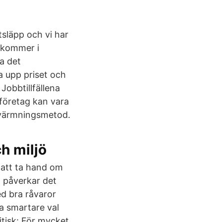
tsläpp och vi har
 kommer i
a det
a upp priset och
Jobbtillfällena
företag kan vara
pvärmningsmetod.
h miljö
d att ta hand om
l påverkar det
ed bra råvaror
a smartare val
itisk: För mycket