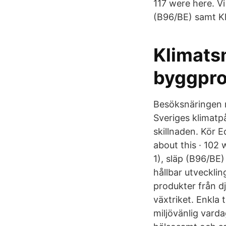
117 were here. Vi
(B96/BE) samt Kl
Klimats
byggpro
Besöksnäringen m
Sveriges klimatp
skillnaden. Kör E
about this · 102 
1), släp (B96/BE
hållbar utvecklin
produkter från dj
växtriket. Enkla
miljövänlig varda