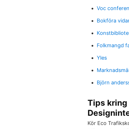
Voc confere
Bokföra vida
Konstbibliot
Folkmangd f
Yles
Marknadsmäs
Björn anders
Tips kring
Designinte
Kör Eco Trafiksko