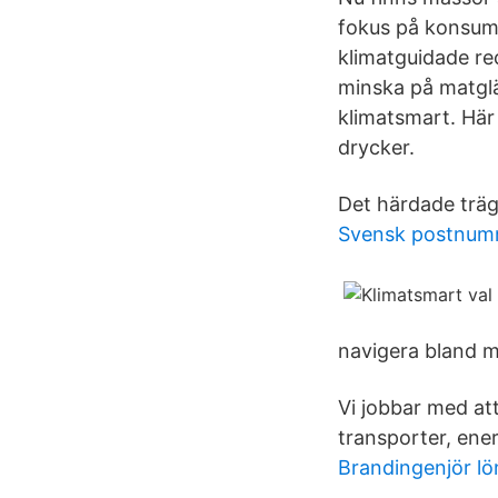
fokus på konsume
klimatguidade rec
minska på matglä
klimatsmart. Här
drycker.
Det härdade trägo
Svensk postnum
navigera bland m
Vi jobbar med at
transporter, ene
Brandingenjör lö