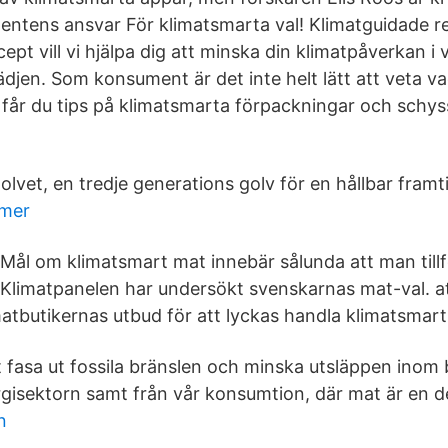
ntens ansvar För klimatsmarta val! Klimatguidade r
ept vill vi hjälpa dig att minska din klimatpåverkan i
djen. Som konsument är det inte helt lätt att veta v
 får du tips på klimatsmarta förpackningar och schys
lvet, en tredje generations golv för en hållbar framt
mer
Mål om klimatsmart mat innebär sålunda att man till
Klimatpanelen har undersökt svenskarnas mat-val. att
atbutikernas utbud för att lyckas handla klimatsmart
t fasa ut fossila bränslen och minska utsläppen inom
rgisektorn samt från vår konsumtion, där mat är en de
n