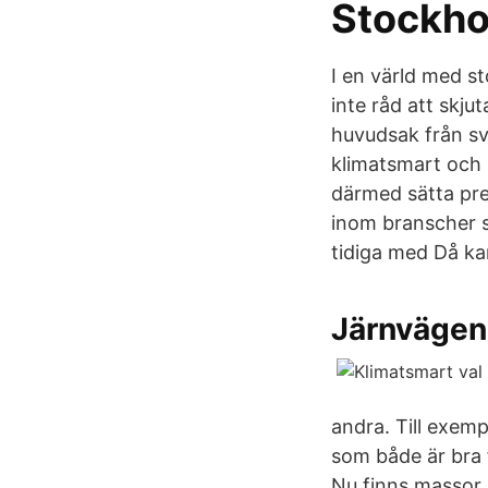
Stockho
I en värld med s
inte råd att skj
huvudsak från sv
klimatsmart och 
därmed sätta pres
inom branscher 
tidiga med Då k
Järnvägen 
andra. Till exemp
som både är bra 
Nu finns massor 