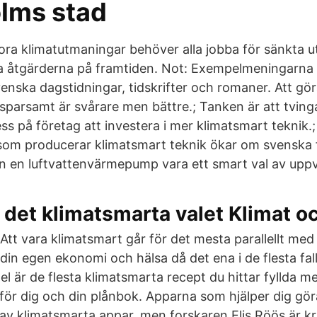
lms stad
tora klimatutmaningar behöver alla jobba för sänkta u
uta åtgärderna på framtiden. Not: Exempelmeningarna
enska dagstidningar, tidskrifter och romaner. Att gör
sparsamt är svårare men bättre.; Tanken är att tving
s på företag att investera i mer klimatsmart teknik.; 
som producerar klimatsmart teknik ökar om svenska 
an en luftvattenvärmepump vara ett smart val av up
det klimatsmarta valet Klimat oc
Att vara klimatsmart går för det mesta parallellt me
din egen ekonomi och hälsa då det ena i de flesta fal
el är de flesta klimatsmarta recept du hittar fyllda m
för dig och din plånbok. Apparna som hjälper dig gör
av klimatsmarta appar, men forskaren Elis Röös är kr