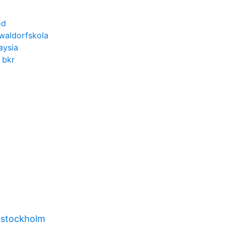
od
waldorfskola
aysia
 bkr
 stockholm