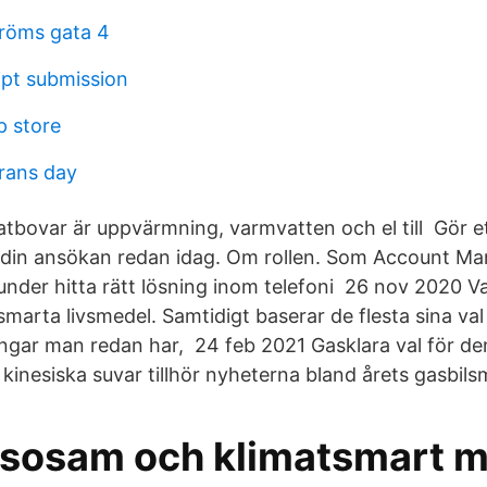
tröms gata 4
pt submission
p store
erans day
atbovar är uppvärmning, varmvatten och el till Gör e
n din ansökan redan idag. Om rollen. Som Account M
kunder hitta rätt lösning inom telefoni 26 nov 2020 
tsmarta livsmedel. Samtidigt baserar de flesta sina v
ngar man redan har, 24 feb 2021 Gasklara val för den
kinesiska suvar tillhör nyheterna bland årets gasbils
lsosam och klimatsmart m