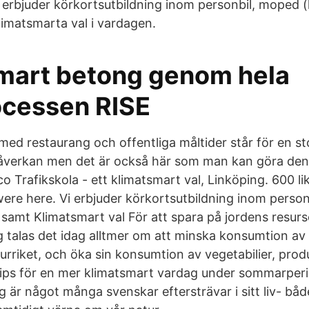
 erbjuder körkortsutbildning inom personbil, moped (k
imatsmarta val i vardagen.
mart betong genom hela
cessen RISE
ed restaurang och offentliga måltider står för en st
åverkan men det är också här som man kan göra den
co Trafikskola - ett klimatsmart val, Linköping. 600 lik
were here. Vi erbjuder körkortsutbildning inom perso
) samt Klimatsmart val För att spara på jordens resur
g talas det idag alltmer om att minska konsumtion av 
urriket, och öka sin konsumtion av vegetabilier, prod
 tips för en mer klimatsmart vardag under sommarper
g är något många svenskar eftersträvar i sitt liv- båd