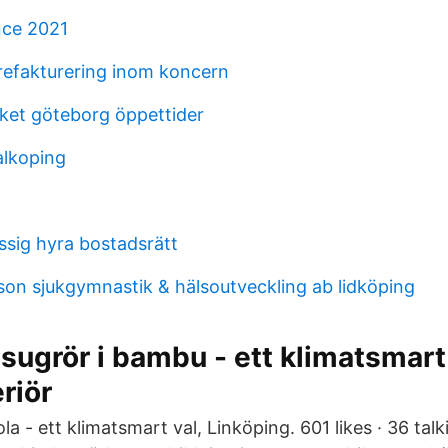
nce 2021
refakturering inom koncern
eket göteborg öppettider
alkoping
sig hyra bostadsrätt
son sjukgymnastik & hälsoutveckling ab lidköping
 sugrör i bambu - ett klimatsmart 
riör
la - ett klimatsmart val, Linköping. 601 likes · 36 talk