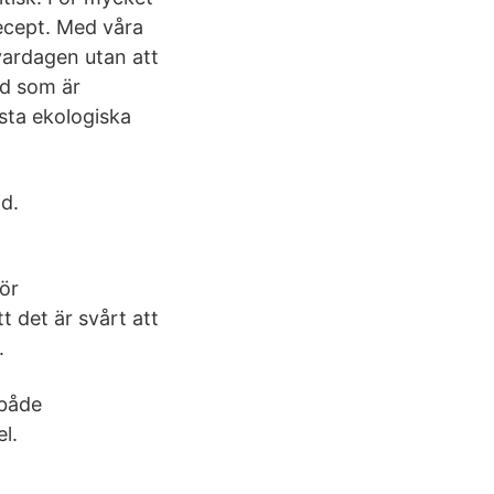
ecept. Med våra
 vardagen utan att
ad som är
sta ekologiska
id.
för
 det är svårt att
.
 både
l.