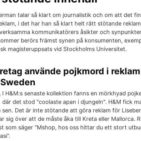
rman talar så klart om journalistik och om att det f
klam, i det har han så klart helt rätt stötande reklam
esverksamma kommunikatörers åsikter och synpunkte
ommer berörs främst synen på konsumenten, exempe
k magisteruppsats vid Stockholms Universitet.
retag använde pojkmord i reklam
 Sweden
I H&M:s senaste kollektion fanns en mörkhyad pojke 
där det stod "coolaste apan i djungeln". H&M fick mas
e sen. Det är inte stötande att göra reklam för Liseb
 sig över att de måste åka till Kreta eller Mallorca.
t som säger “Mshop, hos oss hittar du ett stort utbud
si”.