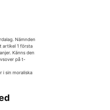
 ordalag. Nämnden
artikel 1 första
panjer. Känns den
lvsover på t-
 i sin moraliska
med