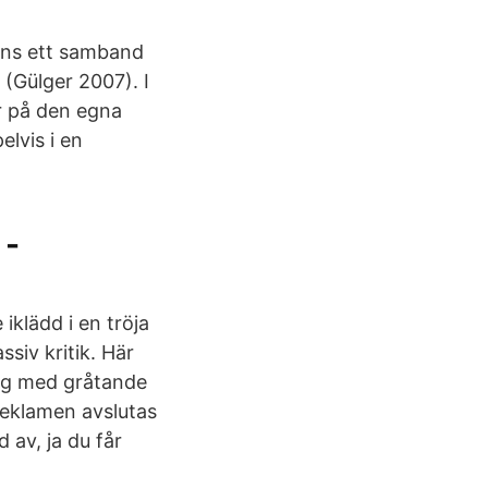
inns ett samband
 (Gülger 2007). I
r på den egna
lvis i en
 -
iklädd i en tröja
siv kritik. Här
erg med gråtande
 Reklamen avslutas
 av, ja du får