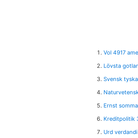
Vol 4917 amer
Lövsta gotla
Svensk tysk
Naturvetens
Ernst somma
Kreditpolitik 
Urd verdandi