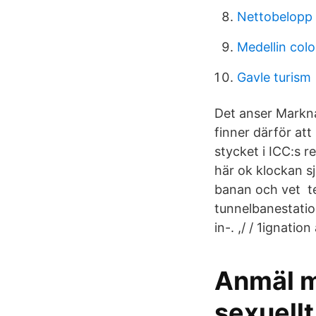
Nettobelopp 
Medellin col
Gavle turism
Det anser Markna
finner därför att
stycket i ICC:s 
här ok klockan s
banan och vet te
tunnelbanestation
in-. ,/ / 1ignati
Anmäl m
sexuellt