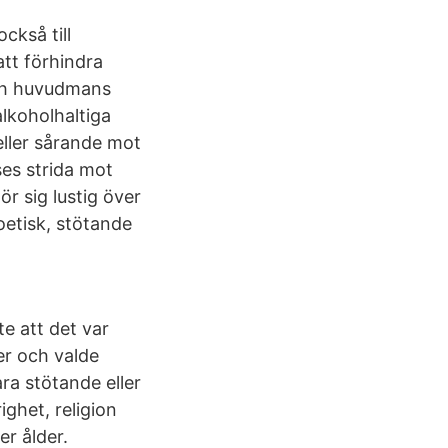
ckså till
att förhindra
och huvudmans
lkoholhaltiga
ller sårande mot
ses strida mot
 sig lustig över
oetisk, stötande
e att det var
er och valde
ra stötande eller
ighet, religion
er ålder.