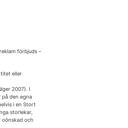
reklam förbjuds –
itet eller
lger 2007). I
r på den egna
vis i en Stort
nga storlekar,
är oönskad och