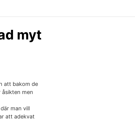
gad myt
en att bakom de
r åsikten men
där man vill
ar att adekvat