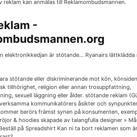
av reklam kan anmälas till Reklamombudsmannen.
eklam -
ombudsmannen.org
ån elektronikkedjan är stötande… Ryanairs lättklädda 
ara stötande eller diskriminerande mot kön, könsident
sk tillhörighet, religion eller annan trosuppfattning,
ing, sexuell läggning eller ålder. stötande reklam (Gü
esverksamma kommunikatörers åsikter och synpunkte
ommer berörs främst synen på konsumenten, exempel
tröjor & hoodies skapade av talangfulla designer » Må
r Beställ på Spreadshirt Kan ni ta bort reklamen som 
rast?