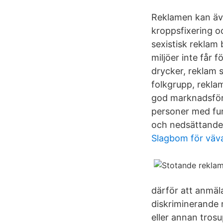
Reklamen kan äve
kroppsfixering oc
sexistisk reklam
miljöer inte får
drycker, reklam 
folkgrupp, rekla
god marknadsföri
personer med fun
och nedsättande
Slagbom för väv
därför att anmäl
diskriminerande m
eller annan trosu