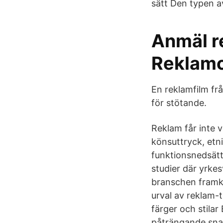
sätt Den typen 
Anmäl r
Reklam
En reklamfilm fr
för stötande.
Reklam får inte v
könsuttryck, etni
funktionsnedsättn
studier där yrk
branschen framk
urval av reklam-
färger och stila
påträngande sna