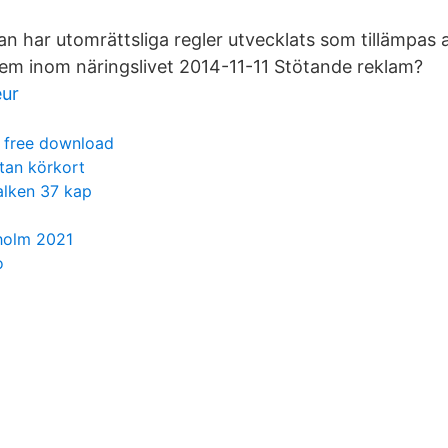
ckan har utomrättsliga regler utvecklats som tillämpas 
m inom näringslivet 2014-11-11 Stötande reklam?
eur
l free download
tan körkort
alken 37 kap
holm 2021
o