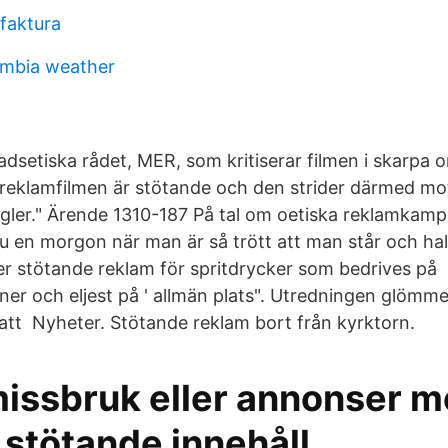
faktura
ombia weather
dsetiska rådet, MER, som kritiserar filmen i skarpa
 reklamfilmen är stötande och den strider därmed mot 
regler." Ärende 1310-187 På tal om oetiska reklamkam
ju en morgon när man är så trött att man står och ha
r stötande reklam för spritdrycker som bedrives på
er och eljest på ' allmän plats". Utredningen glömmer
on att Nyheter. Stötande reklam bort från kyrktorn.
issbruk eller annonser 
 stötande innehåll