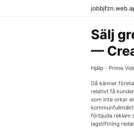
jobbjfzn.web.a
Sälj gr
— Cre
Hjälp - Prime Vi
Då känner företa
relativt få kund
som inte orkar e
kommunfullmäktige
förbjuda reklam s
lagstiftning reda