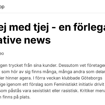
pp
ej med tjej - en förle
ative news
deo
gen trycket från sina kunder. Dessutom vet företag
er som hör av sig finns många, många andra som dela
ller hinner agera. I förra veckan klubbade Göteborgs
 igenom ett förslag som Feministiskt initiativ drivit 
om påstås vara sexistiskt eller rasistisk. Kritiker men
n finns på plats.