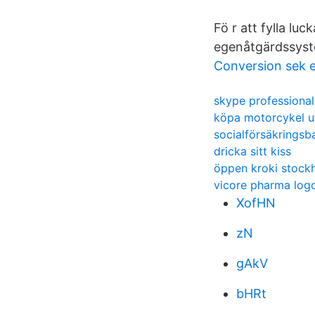
Fö r att fylla lu
egenåtgärdssyste
Conversion sek 
skype professiona
köpa motorcykel u
socialförsäkringsb
dricka sitt kiss
öppen kroki stock
vicore pharma log
XofHN
zN
gAkV
bHRt