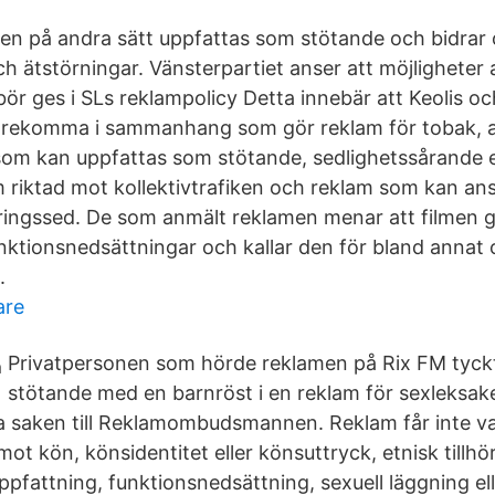
n på andra sätt uppfattas som stötande och bidrar o
h ätstörningar. Vänsterpartiet anser att möjligheter 
 bör ges i SLs reklampolicy Detta innebär att Keolis 
 förekomma i sammanhang som gör reklam för tobak, a
som kan uppfattas som stötande, sedlighetssårande e
m riktad mot kollektivtrafiken och reklam som kan an
ngssed. De som anmält reklamen menar att filmen gör
ktionsnedsättningar och kallar den för bland annat 
.
are
Privatpersonen som hörde reklamen på Rix FM tyckt
stötande med en barnröst i en reklam för sexleksak
a saken till Reklamombudsmannen. Reklam får inte va
ot kön, könsidentitet eller könsuttryck, etnisk tillhör
ppfattning, funktionsnedsättning, sexuell läggning ell