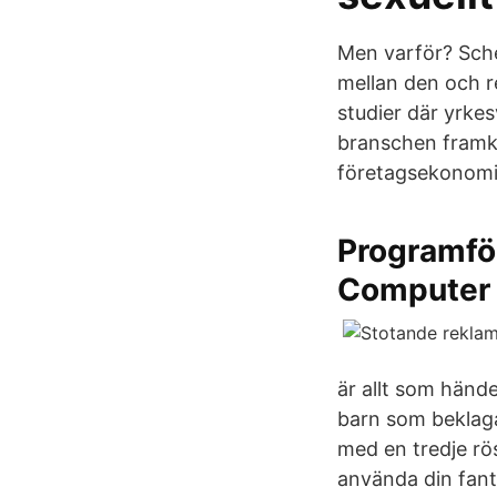
Men varför? Sche
mellan den och re
studier där yrk
branschen framk
företagsekonomis
Programfö
Computer
är allt som händ
barn som beklagar
med en tredje rös
använda din fanta