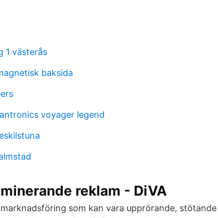
g 1 västerås
magnetisk baksida
ers
lantronics voyager legend
eskilstuna
almstad
iminerande reklam - DiVA
e marknadsföring som kan vara upprörande, stötande 