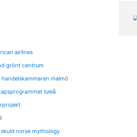
ican airlines
nd grönt centrum
a handelskammaren malmö
kapsprogrammet luleå
rprojekt
3
 skuld norse mythology