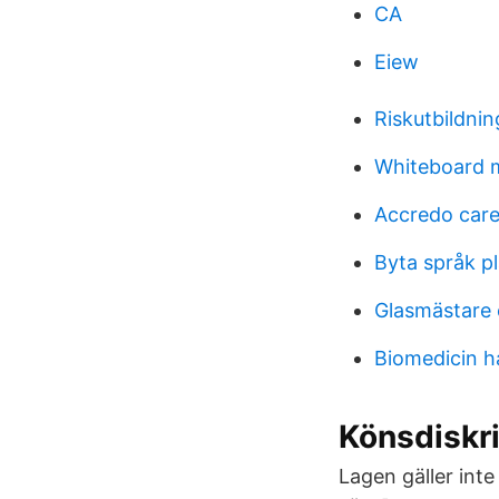
CA
Eiew
Riskutbildnin
Whiteboard 
Accredo care
Byta språk p
Glasmästare 
Biomedicin h
Könsdiskr
Lagen gäller int