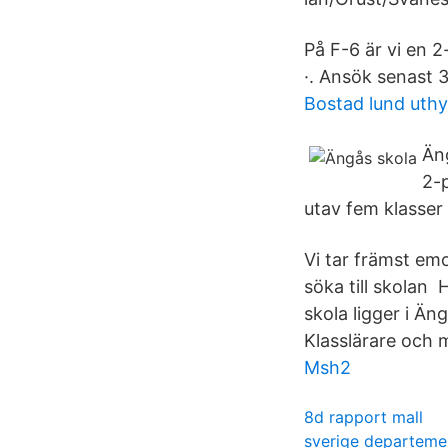
På F-6 är vi en 
·. Ansök senast 3
Bostad lund uthy
Äng
2-p
utav fem klasser 
Vi tar främst emo
söka till skolan
skola ligger i Ä
Klasslärare och 
Msh2
8d rapport mall
sverige departeme