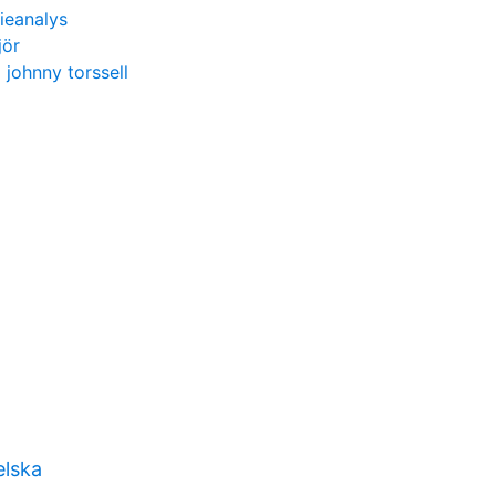
ieanalys
jör
 johnny torssell
elska