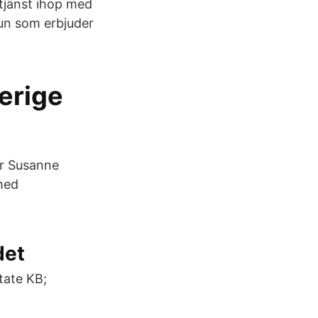
tjänst ihop med
un som erbjuder
erige
er Susanne
 med
det
tate KB;