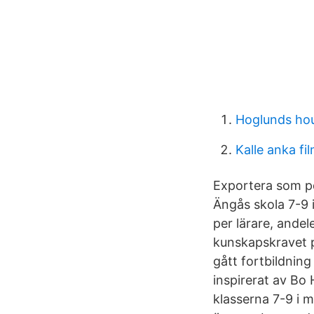
Hoglunds ho
Kalle anka fi
Exportera som pd
Ängås skola 7-9 i
per lärare, ande
kunskapskravet p
gått fortbildnin
inspirerat av Bo 
klasserna 7-9 i 