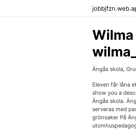
jobbjfzn.web.a
Wilma 
wilma_
Ängås skola, Gru
Eleven får låna et
show you a descri
Ängås skola. Äng
serveras med pas
grönsaker På Äng
utomhuspedagog