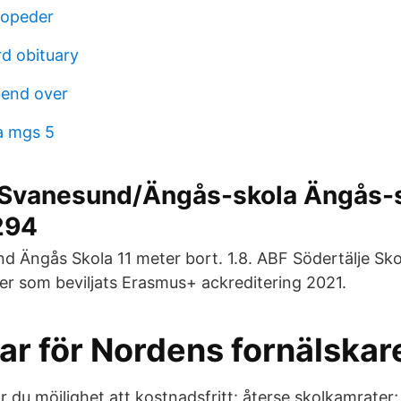
opeder
rd obituary
bend over
a mgs 5
/Svanesund/Ängås-skola Ängås-
294
d Ängås Skola 11 meter bort. 1.8. ABF Södertälje Skol
er som beviljats Erasmus+ ackreditering 2021.
ar för Nordens fornälskar
 du möjlighet att kostnadsfritt: återse skolkamrater;