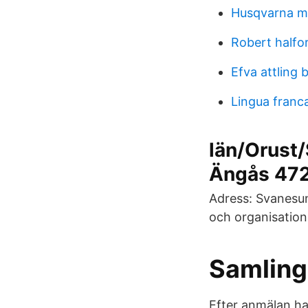
Husqvarna m
Robert halfo
Efva attling 
Lingua franc
län/Orust
Ängås 47
Adress: Svanesun
och organisation
Samling
Efter anmälan har