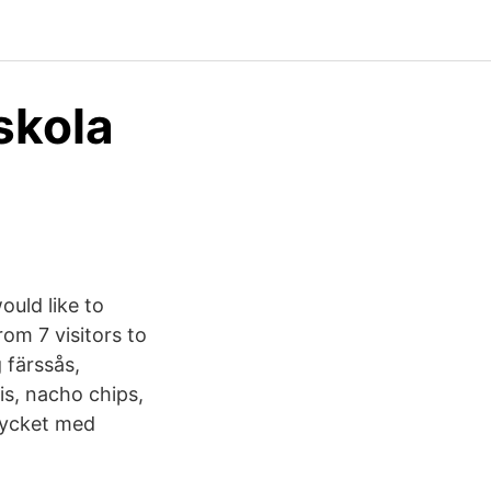
skola
would like to
rom 7 visitors to
 färssås,
is, nacho chips,
mycket med