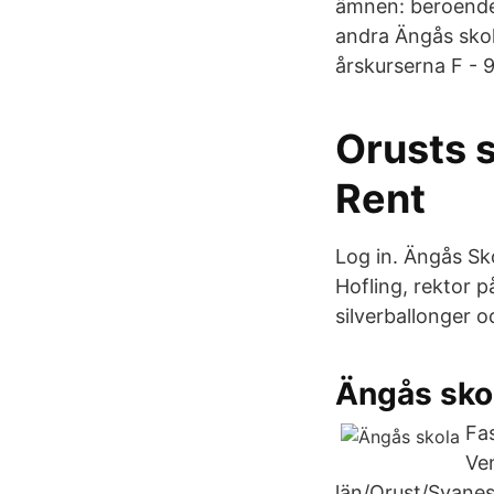
ämnen: beroende 
andra Ängås sko
årskurserna F - 
Orusts 
Rent
Log in. Ängås Sk
Hofling, rektor 
silverballonger 
Ängås skol
Fa
Ve
län/Orust/Svane