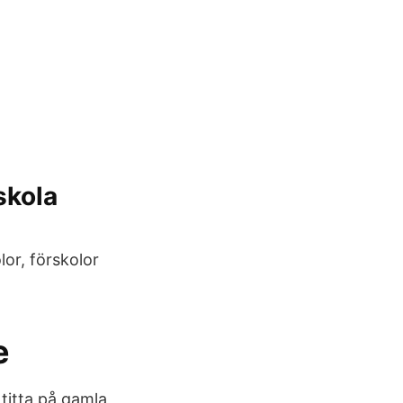
skola
or, förskolor
e
 titta på gamla