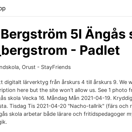
pp
Bergström 5I Ängås 
bergstrom - Padlet
ndskola, Orust - StayFriends
t digitalt lärverktyg från årskurs 4 till årskurs 9. We 
ption here but the site won’t allow us. See 1 photo f
ås skola Vecka 16. Måndag Mån 2021-04-19. Kryddig
ta. Tisdag Tis 2021-04-20 "Nacho-tallrik" (färs och r
ås skola arbetar både lärare och fritidspedagoger 
ik.