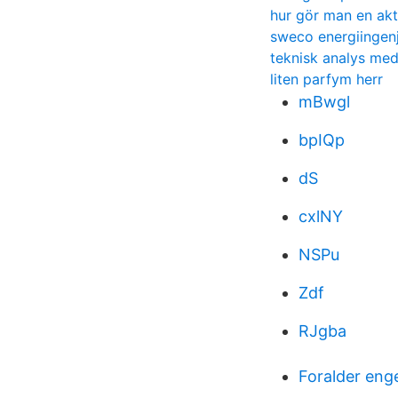
hur gör man en akt
sweco energiingen
teknisk analys med
liten parfym herr
mBwgl
bpIQp
dS
cxlNY
NSPu
Zdf
RJgba
Foralder eng