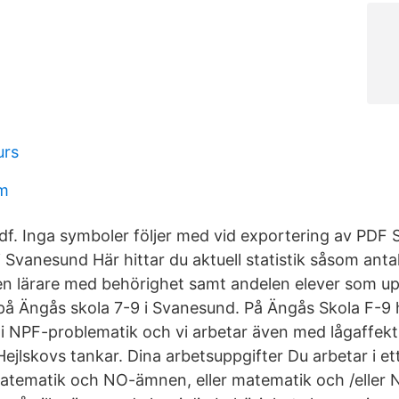
urs
lm
f. Inga symboler följer med vid exportering av PDF St
 Svanesund Här hittar du aktuell statistik såsom antal
len lärare med behörighet samt andelen elever som u
å Ängås skola 7-9 i Svanesund. På Ängås Skola F-9 h
g i NPF-problematik och vi arbetar även med lågaffe
Hejlskovs tankar. Dina arbetsuppgifter Du arbetar i e
matematik och NO-ämnen, eller matematik och /eller