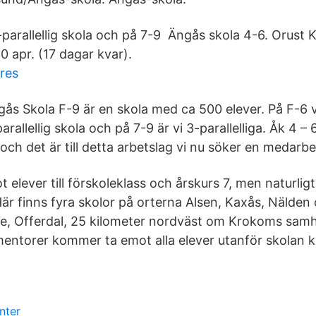
2-parallellig skola och på 7-9 Ängås skola 4-6. Orust
0 apr. (17 dagar kvar).
res
ås Skola F-9 är en skola med ca 500 elever. På F-6 vi
arallellig skola och på 7-9 är vi 3-parallelliga. Åk 4 – 
och det är till detta arbetslag vi nu söker en medarbe
t elever till förskoleklass och årskurs 7, men naturligt
 Här finns fyra skolor på orterna Alsen, Kaxås, Nälde
nge, Offerdal, 25 kilometer nordväst om Krokoms samh
mentorer kommer ta emot alla elever utanför skolan kl
nter