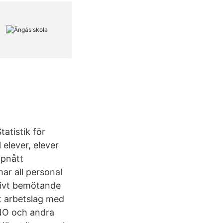
atistik för
 elever, elever
ppnått
ar all personal
ktivt bemötande
tt arbetslag med
 NO och andra