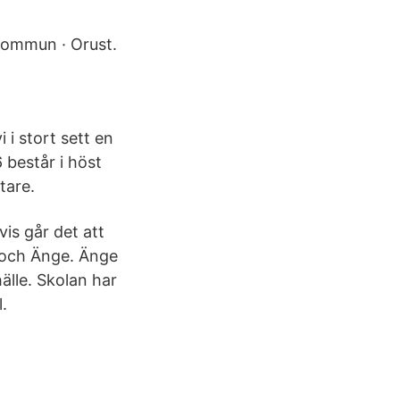
 Kommun · Orust.
 i stort sett en
6 består i höst
tare.
vis går det att
n och Änge. Änge
älle. Skolan har
.