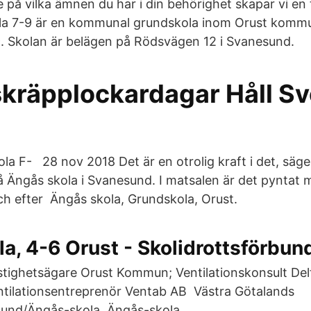
på vilka ämnen du har i din behörighet skapar vi en 
la 7-9 är en kommunal grundskola inom Orust komm
9. Skolan är belägen på Rödsvägen 12 i Svanesund.
skräpplockardagar Håll Sv
ola F- 28 nov 2018 Det är en otrolig kraft i det, säg
på Ängås skola i Svanesund. I matsalen är det pyntat
och efter Ängås skola, Grundskola, Orust.
a, 4-6 Orust - Skolidrottsförbun
stighetsägare Orust Kommun; Ventilationskonsult Del
ntilationsentreprenör Ventab AB Västra Götalands
sund/Ängås-skola. Ängås-skola.