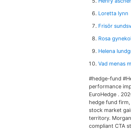
Henry ascher
Loretta lynn
Frisör sunds
Rosa gyneko
Helena lundg
Vad menas me
#hedge-fund #He
performance imp
EuroHedge . 202
hedge fund firm,
stock market gain
territory. Morga
compliant CTA st