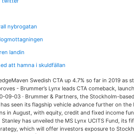
 twitter
vall nybrogatan
logmottagningen
ren landin
d att hamna i skuldfällan
dgeMaven Swedish CTA up 4.7% so far in 2019 as st
roves - Brummer’s Lynx leads CTA comeback, launc
0-09-03 · Brummer & Partners, the Stockholm-based 
 has seen its flagship vehicle advance further on the
s in August, with equity, credit and fixed income fund
n Stanley has unveiled the MS Lynx UCITS Fund, its fi
rategy, which will offer investors exposure to Stoc