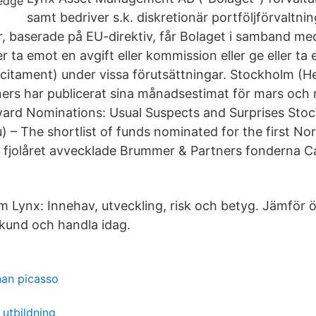
samt bedriver s.k. diskretionär portföljförvaltnin
r, baserade på EU-direktiv, får Bolaget i samband me
er ta emot en avgift eller kommission eller ge eller ta
citament) under vissa förutsättningar. Stockholm (
ers har publicerat sina månadsestimat för mars oc
ard Nominations: Usual Suspects and Surprises Sto
 – The shortlist of funds nominated for the first N
fjolåret avvecklade Brummer & Partners fonderna C
om Lynx: Innehav, utveckling, risk och betyg. Jämför 
 kund och handla idag.
nan picasso
utbildning