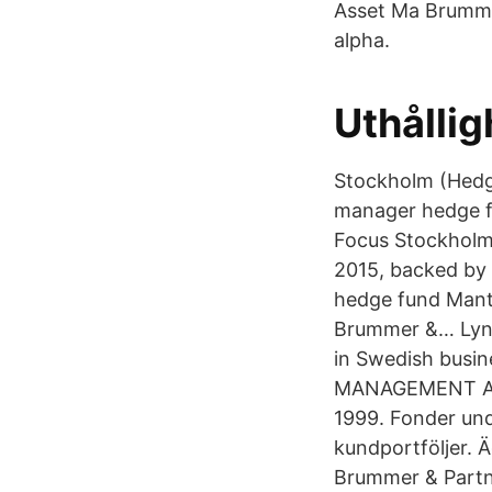
Asset Ma Brummer
alpha.
Uthållig
Stockholm (Hedge
manager hedge f
Focus Stockholm 
2015, backed by
hedge fund Mant
Brummer &… Lynx 
in Swedish busi
MANAGEMENT AB O
1999. Fonder und
kundportföljer. 
Brummer & Partne