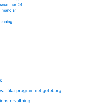
ndsnummer 24
a mandlar
penning
ik
urval läkarprogrammet göteborg
ionsforvaltning