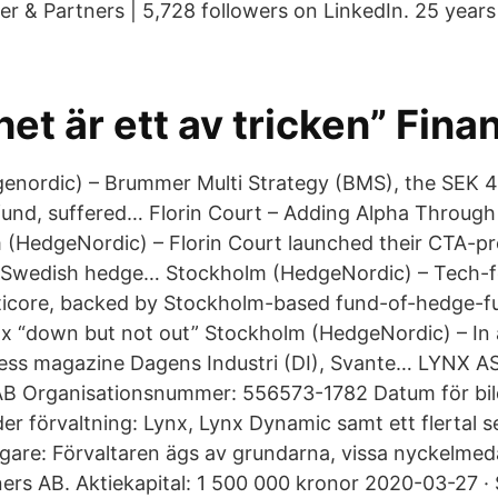
 & Partners | 5,728 followers on LinkedIn. 25 years
het är ett av tricken” Finan
nordic) – Brummer Multi Strategy (BMS), the SEK 41 
und, suffered… Florin Court – Adding Alpha Through
(HedgeNordic) – Florin Court launched their CTA-p
 Swedish hedge… Stockholm (HedgeNordic) – Tech-f
icore, backed by Stockholm-based fund-of-hedge-fu
“down but not out” Stockholm (HedgeNordic) – In a
ness magazine Dagens Industri (DI), Svante… LYNX 
rganisationsnummer: 556573-1782 Datum för bilda
er förvaltning: Lynx, Lynx Dynamic samt ett flertal s
Ägare: Förvaltaren ägs av grundarna, vissa nyckelme
rs AB. Aktiekapital: 1 500 000 kronor 2020-03-27 