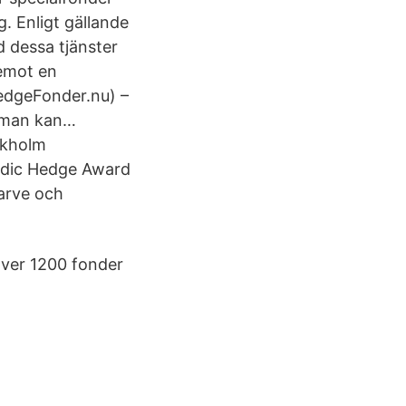
g. Enligt gällande
d dessa tjänster
 emot en
HedgeFonder.nu) –
h man kan…
ckholm
ordic Hedge Award
arve och
över 1200 fonder