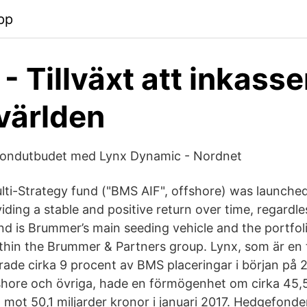
pp
- Tillväxt att inkasse
världen
fondutbudet med Lynx Dynamic - Nordnet
i-Strategy fund ("BMS AIF", offshore) was launched
iding a stable and positive return over time, regardl
nd is Brummer’s main seeding vehicle and the portfoli
thin the Brummer & Partners group. Lynx, som är en 
rade cirka 9 procent av BMS placeringar i början på 
shore och övriga, hade en förmögenhet om cirka 45,5
mot 50,1 miljarder kronor i januari 2017. Hedgefonde