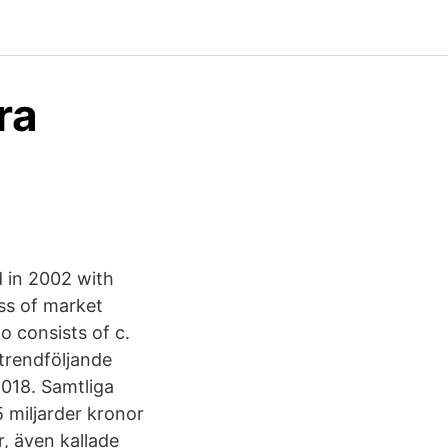
ra
 in 2002 with
ess of market
o consists of c.
trendföljande
2018. Samtliga
 miljarder kronor
r, även kallade