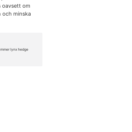
s oavsett om
n och minska