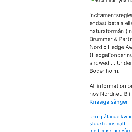
incitamentsregle
endast betala ell
naturaförmån (in
Brummer & Partn
Nordic Hedge Aw
(HedgeFonder.nu)
showed … Under 
Bodenholm.
All information 
hos Nordnet. Bli
Knasiga sånger
den gråtande kvin
stockholms natt
medicinsk hudvård 