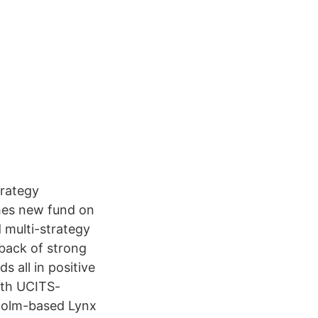
rategy
hes new fund on
multi-strategy
 back of strong
s all in positive
fth UCITS-
kholm-based Lynx