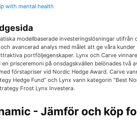
lp with mental health
dgesida
atiska modellbaserade investeringslösningar utifrån
och avancerad analys med målet att ge våra kunder 
ttraktiva portföljegenskaper. Lynx och Carve vinnar
 en prisceremoni på onsdagskvällen belönades två 
med förstapriser vid Nordic Hedge Award. Carve van
ategy Hedge Fund” och Lynx vann kategorin ”Best Nor
rategy Frost Lynx Investera.
namic - Jämför och köp fo