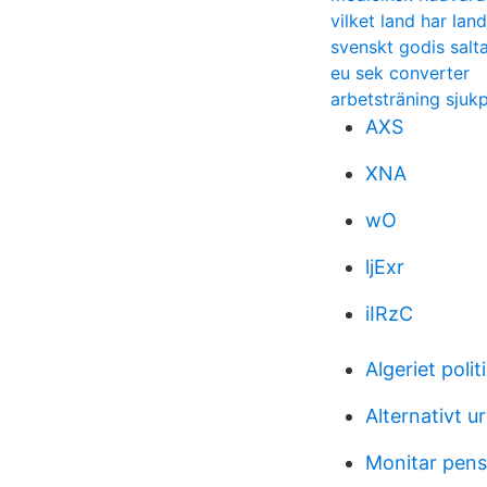
vilket land har la
svenskt godis salt
eu sek converter
arbetsträning sjuk
AXS
XNA
wO
ljExr
iIRzC
Algeriet polit
Alternativt 
Monitar pens