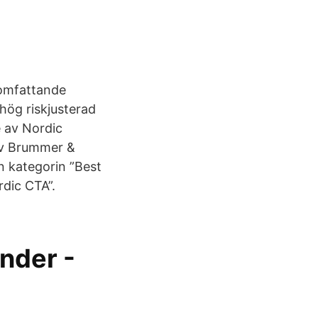
 omfattande
hög riskjusterad
e av Nordic
av Brummer &
n kategorin ”Best
dic CTA”.
nder -