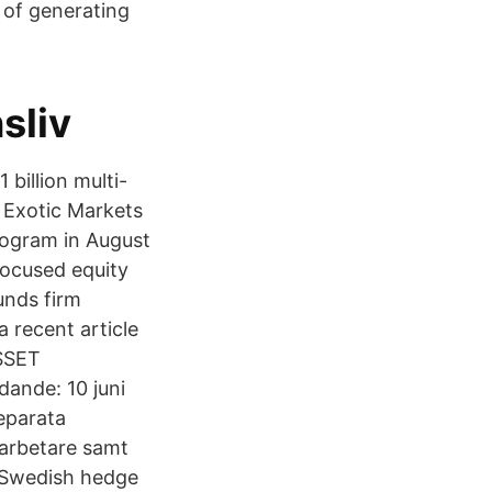
 of generating
sliv
billion multi-
 Exotic Markets
rogram in August
ocused equity
nds firm
 recent article
ASSET
nde: 10 juni
eparata
darbetare samt
· Swedish hedge