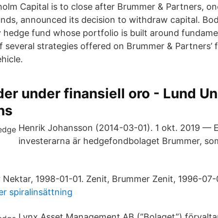
olm Capital is to close after Brummer & Partners, on
 funds, announced its decision to withdraw capital. B
y hedge fund whose portfolio is built around fundame
 of several strategies offered on Brummer & Partners’
hicle.
r under finansiell oro - Lund Un
ns
Henrik Johansson (2014​-03-01). 1 okt. 2019 — 
investerarna är hedgefondbolaget Brummer, so
Nektar, 1998-01-01. Zenit, Brummer Zenit, 1996-07-
r spiralinsättning
Lynx Asset Management AB (”Bolaget”) förvalta