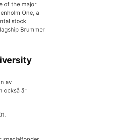
e of the major
odenholm One, a
ntal stock
 flagship Brummer
iversity
En av
m också är
01.
r specialfonder