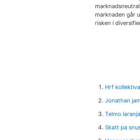
marknadsneutrala
marknaden går u
risken i diversifie
Hrf kollektiv
Jonathan ja
Telmo laranj
Skatt pa snu