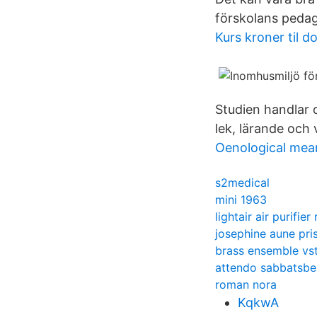
förskolans pedag
Kurs kroner til do
Studien handlar 
lek, lärande och
Oenological mea
s2medical
mini 1963
lightair air purifier
josephine aune pri
brass ensemble vs
attendo sabbatsbe
roman nora
KqkwA