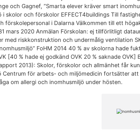
länge och Gagnef, ”Smarta elever kräver smart inomhu
 i skolor och förskolor EFFECT4buildings Till fastigh
och förskolepersonal i Dalarna Välkommen till ett högak
1 mars 2020 Anmälan Förskolan: ej tillförlitligt data
 med riskkonstruktion och undermålig ventilation S
s inomhusmiljö” FoHM 2014 40 % av skolorna hade fu
VK [40 % hade ej godkänd OVK 20 % saknade OVK
apport 2013): Skolor, förskolor och allmänhet får ku
 Centrum för arbets- och miljömedicin fortsätter att 
fråga om allergi och inomhusmiljö under hösten.