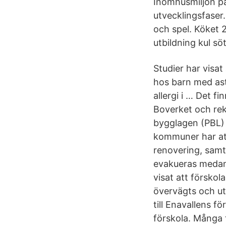
Inomhusmiljön på 
utvecklingsfaser
och spel. Köket 2
utbildning kul sö
Studier har visa
hos barn med ast
allergi i … Det f
Boverket och re
bygglagen (PBL) 
kommuner har att 
renovering, samt
evakueras medan 
visat att förskola
övervägts och ut
till Enavallens f
förskola. Många t