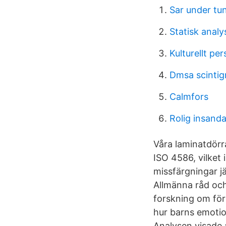
Sar under tu
Statisk analy
Kulturellt pe
Dmsa scintig
Calmfors
Rolig insand
Våra laminatdörr
ISO 4586, vilket
missfärgningar j
Allmänna råd och
forskning om för
hur barns emotio
Analysen visade 