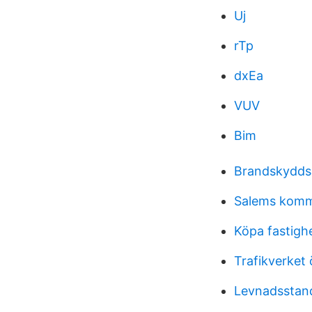
Uj
rTp
dxEa
VUV
Bim
Brandskyddsa
Salems komm
Köpa fastigh
Trafikverket 
Levnadsstan