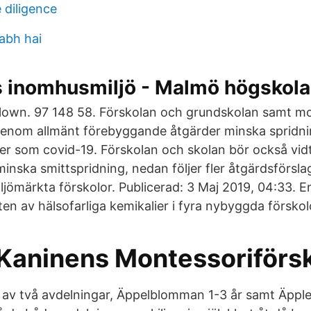
e diligence
labh hai
s inomhusmiljö - Malmö högskol
Clown. 97 148 58. Förskolan och grundskolan samt m
genom allmänt förebyggande åtgärder minska spridni
ner som covid-19. Förskolan och skolan bör också vidt
minska smittspridning, nedan följer fler åtgärdsförsla
ljömärkta förskolor. Publicerad: 3 Maj 2019, 04:33. E
en av hälsofarliga kemikalier i fyra nybyggda förskol
- Kaninens Montessoriförs
 av två avdelningar, Äppelblomman 1-3 år samt Äpple