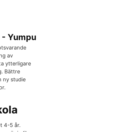
a - Yumpu
otsvarande
ng av
a ytterligare
g. Bättre
n ny studie
or.
kola
t 4-5 år.