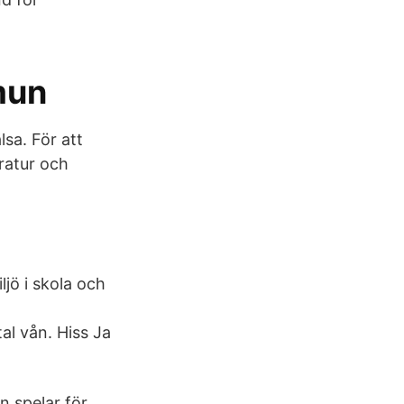
mun
lsa. För att
eratur och
jö i skola och
l vån. Hiss Ja
n spelar för