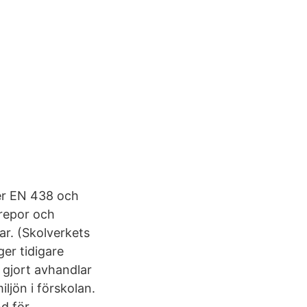
ter EN 438 och
 repor och
ar. (Skolverkets
er tidigare
 gjort avhandlar
ljön i förskolan.
d för