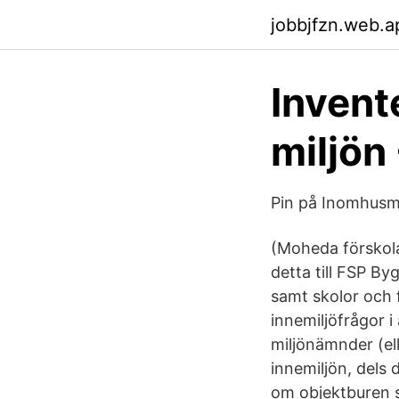
jobbjfzn.web.a
Invent
miljön 
Pin på Inomhusmi
(Moheda förskol
detta till FSP By
samt skolor och 
innemiljöfrågor 
miljönämnder (el
innemiljön, dels
om objektburen s