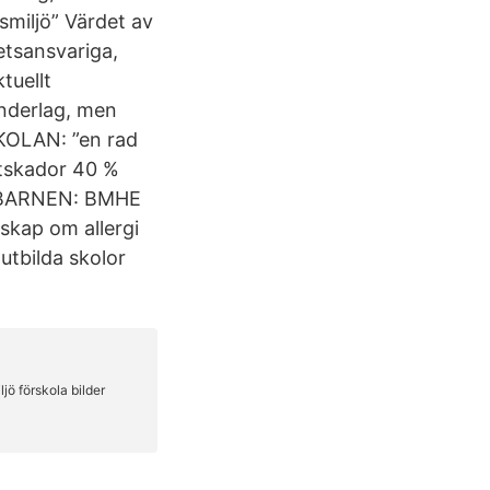
smiljö” Värdet av
etsansvariga,
tuellt
underlag, men
KOLAN: ”en rad
ktskador 40 %
] BARNEN: BMHE
nskap om allergi
utbilda skolor