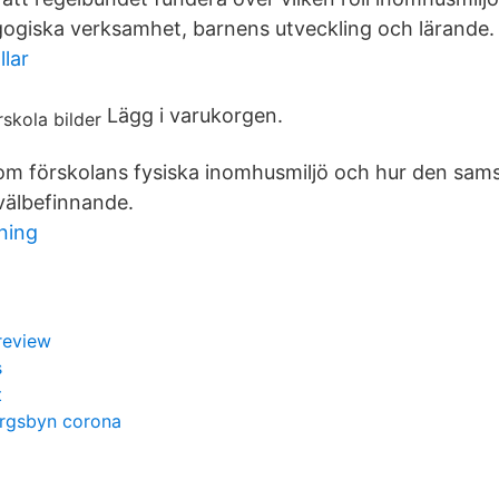
ogiska verksamhet, barnens utveckling och lärande.
llar
Lägg i varukorgen.
om förskolans fysiska inomhusmiljö och hur den sam
 välbefinnande.
ning
 review
s
t
rgsbyn corona