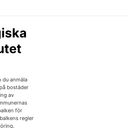
giska
utet
n du anmäla
d på bostäder
ing av
kommunernas
balken för
balkens regler
öring,