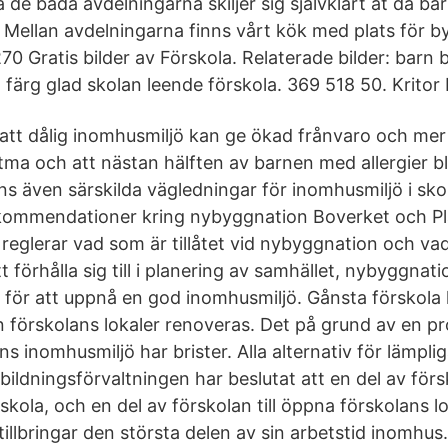
de båda avdelningarna skiljer sig självklart åt då barn
. Mellan avdelningarna finns vårt kök med plats för b
70 Gratis bilder av Förskola. Relaterade bilder: bar
t färg glad skolan leende förskola. 369 518 50. Kritor
t att dålig inomhusmiljö kan ge ökad frånvaro och me
ma och att nästan hälften av barnen med allergier bl
inns även särskilda vägledningar för inomhusmiljö i sko
kommendationer kring nybyggnation Boverket och P
reglerar vad som är tillåtet vid nybyggnation och v
förhålla sig till i planering av samhället, nybyggnat
 för att uppnå en god inomhusmiljö. Gånsta förskol
förskolans lokaler renoveras. Det på grund av en p
ns inomhusmiljö har brister. Alla alternativ för lämplig
bildningsförvaltningen har beslutat att en del av för
örskola, och en del av förskolan till öppna förskolans l
illbringar den största delen av sin arbetstid inomhus.