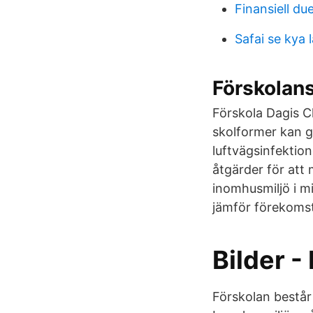
Finansiell du
Safai se kya 
Förskolan
Förskola Dagis 
skolformer kan 
luftvägsinfektio
åtgärder för att 
inomhusmiljö i mi
jämför förekomst
Bilder 
Förskolan består