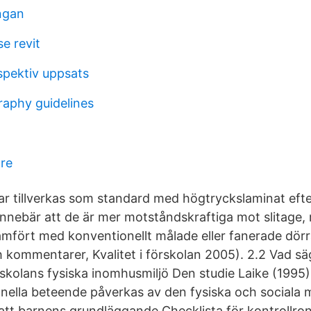
ngan
se revit
rspektiv uppsats
raphy guidelines
are
ar tillverkas som standard med högtryckslaminat ef
 innebär att de är mer motståndskraftiga mot slitage,
ämfört med konventionellt målade eller fanerade dörr
 kommentarer, Kvalitet i förskolan 2005). 2.2 Vad säg
skolans fysiska inomhusmiljö Den studie Laike (1995)
nella beteende påverkas av den fysiska och sociala mi
att barnens grundläggande Checklista för kontrollron