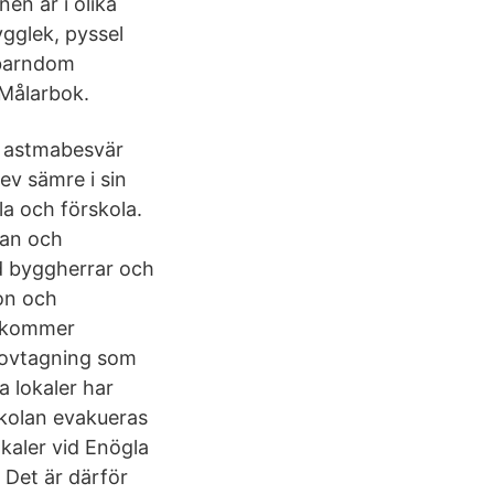
en är i olika
ygglek, pyssel
n barndom
 Målarbok.
r astmabesvär
ev sämre i sin
la och förskola.
lan och
ad byggherrar och
ion och
a kommer
rovtagning som
a lokaler har
skolan evakueras
okaler vid Enögla
 Det är därför