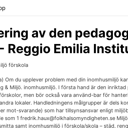
pp
ering av den pedago
- Reggio Emilia Instit
ljö förskola
a) Om du upplever problem med din inomhusmiljö ka
gg & Miljö. inomhusmiljö. I första hand är den inrikta
förskolor, men bör också vara använd-bar för hanter
i andra lokaler. Handledningens målgrupper är dels 
ler mot-svarande) som har tillsynsansvar enligt miljö
 de som 1 fredrik.haux@folkhalsomyndigheten.se Miljö
mitta samt inomhusmiljö i förskola/skola – städ, reng