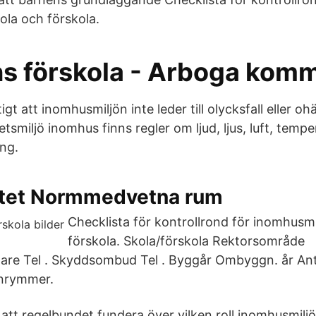
ola och förskola.
s förskola - Arboga kom
igt att inomhusmiljön inte leder till olycksfall eller ohä
tsmiljö inomhus finns regler om ljud, ljus, luft, temp
ing.
tet Normmedvetna rum
Checklista för kontrollrond för inomhusmil
förskola. Skola/förskola Rektorsområde
are Tel . Skyddsombud Tel . Byggår Ombyggn. år Anta
nrymmer.
att regelbundet fundera över vilken roll inomhusmiljö