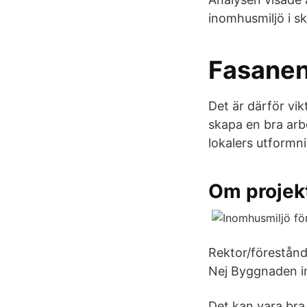
inomhusmiljö i sk
Fasanen
Det är därför vikt
skapa en bra arbe
lokalers utformn
Om projek
Rektor/förestånd
Nej Byggnaden i
Det kan vara bra 