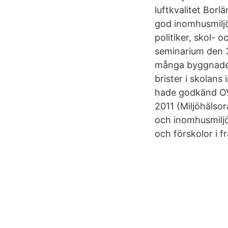
luftkvalitet Bor
god inomhusmiljö
politiker, skol- 
seminarium den 3
många byggnader
brister i skolan
hade godkänd O
2011 (Miljöhälsor
och inomhusmiljö
och förskolor i 