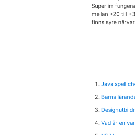
Superlim fungera
mellan +20 till 
finns syre närvar
Java spell ch
Barns lärand
Designutbil
Vad är en va