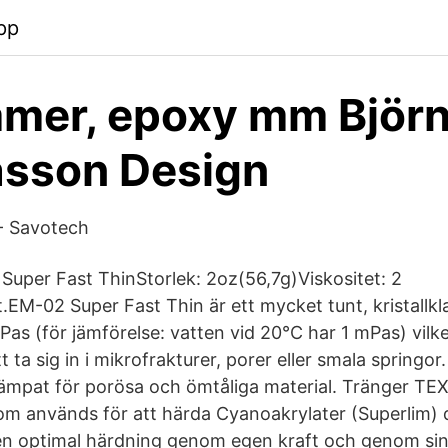
pp
mer, epoxy mm Björ
sson Design
- Savotech
uper Fast ThinStorlek: 2oz(56,7g)Viskositet: 2
t.EM-02 Super Fast Thin är ett mycket tunt, kristallkl
Pas (för jämförelse: vatten vid 20°C har 1 mPas) vilk
t ta sig in i mikrofrakturer, porer eller smala springo
 lämpat för porösa och ömtåliga material. Tränger
som används för att härda Cyanoakrylater (Superlim) 
en optimal härdning genom egen kraft och genom sina