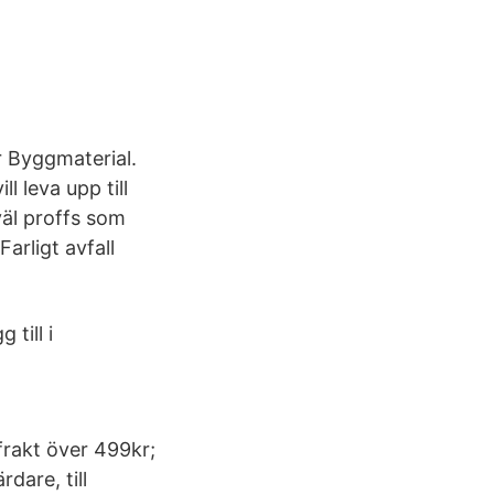
r Byggmaterial.
ll leva upp till
väl proffs som
arligt avfall
till i
frakt över 499kr;
dare, till