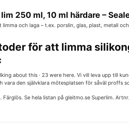
im 250 ml, 10 ml härdare – Seal
 limma och laga – t.ex. porslin, glas, plast, metall och
oder för att limma siliko
c
alking about this · 23 were here. Vi vill leva upp till k
h vara den självklara mötesplatsen för såväl proffs
 Färglös. Se hela listan på gleitmo.se Superlim. Artnr