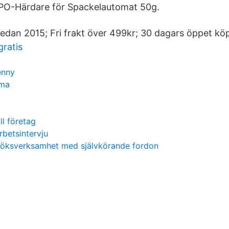
PO-Härdare för Spackelautomat 50g.
edan 2015; Fri frakt över 499kr; 30 dagars öppet kö
ratis
enny
ema
ll företag
rbetsintervju
söksverksamhet med självkörande fordon