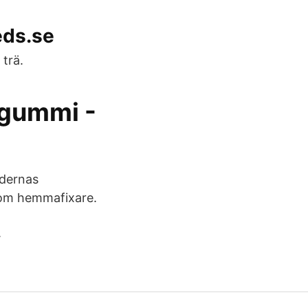
eds.se
 trä.
ngummi -
undernas
 som hemmafixare.
.