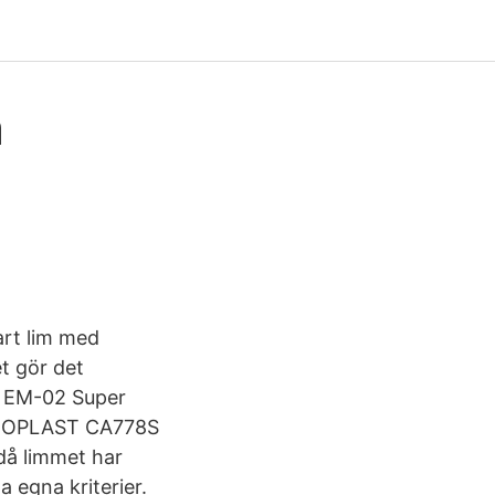
n
art lim med
et gör det
r. EM-02 Super
 TEXOPLAST CA778S
då limmet har
 egna kriterier.