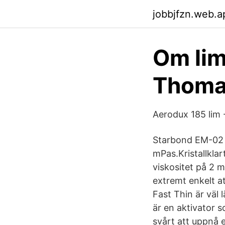
jobbjfzn.web.a
Om lim
Thoma
Aerodux 185 lim 
Starbond EM-02 S
mPas.Kristallklar
viskositet på 2 m
extremt enkelt at
Fast Thin är väl
är en aktivator 
svårt att uppnå 