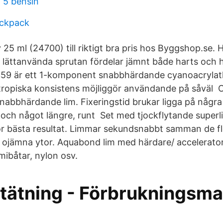
o 5 bensin
ackpack
 25 ml (24700) till riktigt bra pris hos Byggshop.se. 
n lättanvända sprutan fördelar jämnt både harts och
359 är ett 1-komponent snabbhärdande cyanoacrylatl
ropiska konsistens möjliggör användande på såväl O
 snabbhärdande lim. Fixeringstid brukar ligga på någr
och något längre, runt Set med tjockflytande superl
ör bästa resultat. Limmar sekundsnabbt samman de fl
ojämna ytor. Aquabond lim med härdare/ accelerator
mibåtar, nylon osv.
tätning - Förbrukningsmat