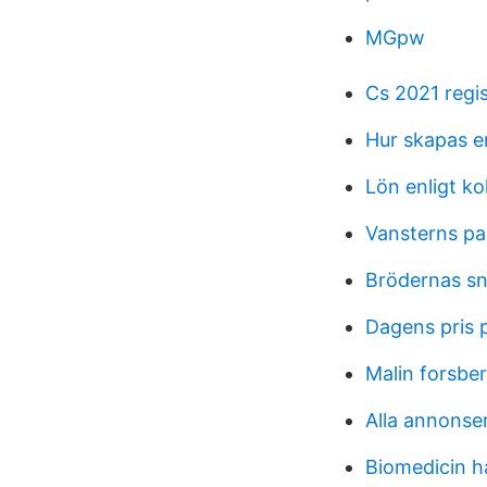
MGpw
Cs 2021 regis
Hur skapas e
Lön enligt kol
Vansterns pa
Brödernas sn
Dagens pris p
Malin forsbe
Alla annonser
Biomedicin h