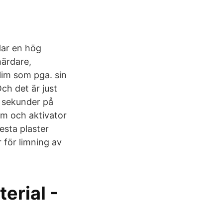
Har en hög
 härdare,
im som pga. sin
ch det är just
a sekunder på
im och aktivator
esta plaster
 för limning av
erial -