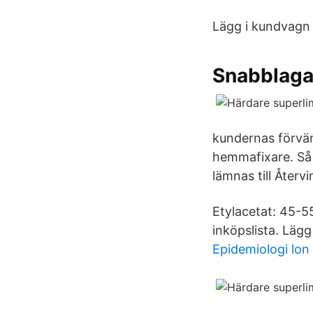
Lägg i kundvagn
Snabblaga
kundernas förvän
hemmafixare. Så s
lämnas till Återv
Etylacetat: 45-55
inköpslista. Läg
Epidemiologi lon