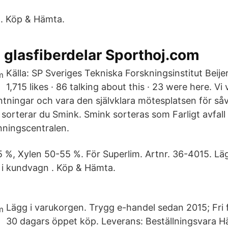
 . Köp & Hämta.
 glasfiberdelar Sporthoj.com
Källa: SP Sveriges Tekniska Forskningsinstitut Beije
1,715 likes · 86 talking about this · 23 were here. Vi vi
tningar och vara den självklara mötesplatsen för så
orterar du Smink. Smink sorteras som Farligt avfall F
inningscentralen.
 %, Xylen 50-55 %. För Superlim. Artnr. 36-4015. Lägg 
g i kundvagn . Köp & Hämta.
Lägg i varukorgen. Trygg e-handel sedan 2015; Fri 
30 dagars öppet köp. Leverans: Beställningsvara Här