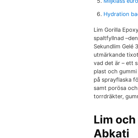
Miljklass eur
Hydration b
Lim Gorilla Epoxy
spaltfyllnad –de
Sekundlim Gelé 
utmärkande tixot
vad det är – ett
plast och gummi 
på sprayflaska f
samt porösa och 
torrdräkter, gum
Lim och 
Abkati