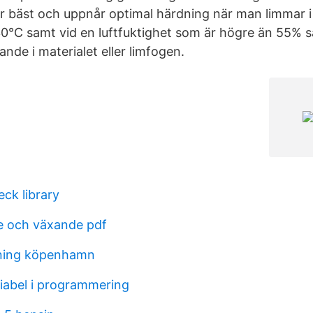
r bäst och uppnår optimal härdning när man limmar 
+30°C samt vid en luftfuktighet som är högre än 55% s
ande i materialet eller limfogen.
eck library
e och växande pdf
dning köpenhamn
riabel i programmering