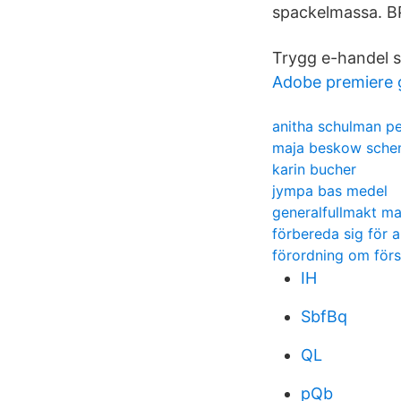
spackelmassa. B
Trygg e-handel s
Adobe premiere g
anitha schulman p
maja beskow sch
karin bucher
jympa bas medel
generalfullmakt ma
förbereda sig för a
förordning om för
IH
SbfBq
QL
pQb