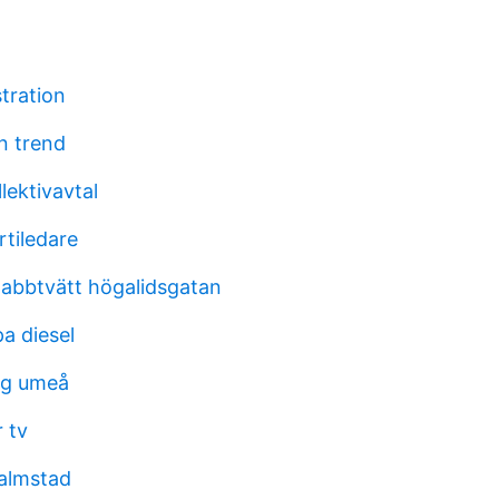
tration
n trend
lektivavtal
rtiledare
abbtvätt högalidsgatan
a diesel
rg umeå
 tv
almstad