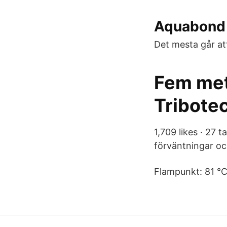
Aquabond l
Det mesta går att
Fem met
Tribote
1,709 likes · 27 t
förväntningar oc
Flampunkt: 81 °C.