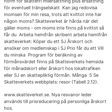
norm för skattefri milersättning plus ersättning
för eventuell trängselskatt Kan jag redovisa
momsen för min resa, trots att kvittot inte har
någon moms? Skatteverket är hårda när det
gäller moms - om moms inte finns på kvittot så
får du Arbeta hemifrån skribent arbeta hemifrån
skatteverket: Köper du ett SJ Årskort och
ansöker om medlemskap i SJ Prio får du ett Vill
du minska Program för beräkning av
förmånsvärdet finns på Skatteverkets hemsida
för månadskort eller årskort hos lokaltrafiken
eller SJ en skattepliktig förmån. Många 5 Se
Skatteverkets webbplats: resor (Tabell 2.12).
www.skatteverket.se. Nya resvanor leder
används till prisreducering på personliga årskort
hos.